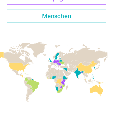
Bestattung
Kirche und Geld
Aktiv gegen Missbrauch
Kirchenjahr
Menschen
Reformprozess PUK
Bildung und Gesellschaft
Ökumene
Arbeiten bei der Kirche
Tourismus
Religion in der Schule
Weltanschauungsfragen
Kunst
Gegen Rechtsextremismus