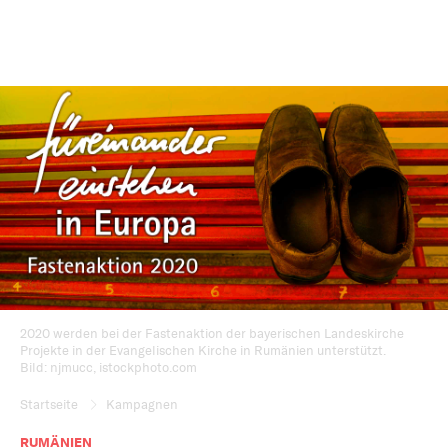
2020 werden bei der Fastenaktion der bayerischen Landeskirche
Projekte in der Evangelischen Kirche in Rumänien unterstützt.
Bild: njmucc, istockphoto.com
Startseite
Kampagnen
RUMÄNIEN