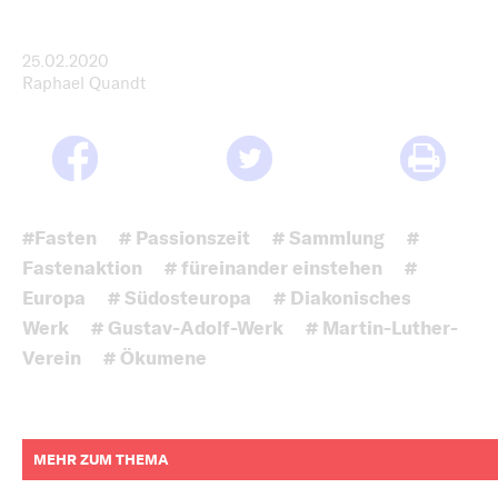
25.02.2020
Raphael Quandt
#Fasten
# Passionszeit
# Sammlung
#
Fastenaktion
# füreinander einstehen
#
Europa
# Südosteuropa
# Diakonisches
Werk
# Gustav-Adolf-Werk
# Martin-Luther-
Verein
# Ökumene
MEHR ZUM THEMA
weitere