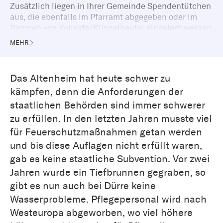
Zusätzlich liegen in Ihrer Gemeinde Spendentütchen
aus, die ebenfalls im Pfarramt abgegeben oder im
Rahmen von Kollekte/Klingelbeutel eingelegt werden
können.
MEHR
Das Altenheim hat heute schwer zu
kämpfen, denn die Anforderungen der
staatlichen Behörden sind immer schwerer
zu erfüllen. In den letzten Jahren musste viel
für Feuerschutzmaßnahmen getan werden
und bis diese Auflagen nicht erfüllt waren,
gab es keine staatliche Subvention. Vor zwei
Jahren wurde ein Tiefbrunnen gegraben, so
gibt es nun auch bei Dürre keine
Wasserprobleme. Pflegepersonal wird nach
Westeuropa abgeworben, wo viel höhere